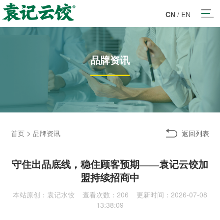
CN
/
EN
品牌资讯
>
返回列表
首页
品牌资讯
守住出品底线，稳住顾客预期——袁记云饺加
盟持续招商中
本站原创：袁记水饺 查看次数：
206 更新时间：2026-07-08
13:38:09