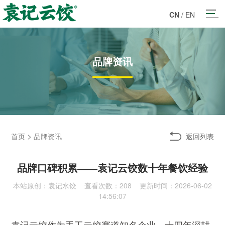
CN
/
EN
品牌资讯
>
返回列表
首页
品牌资讯
品牌口碑积累——袁记云饺数十年餐饮经验
本站原创：袁记水饺 查看次数：
208 更新时间：2026-06-02
14:56:07
袁记云饺作为手工云饺赛道知名企业，十四年深耕