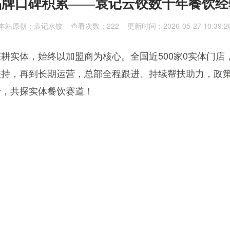
品牌口碑积累——袁记云饺数十年餐饮经
本站原创：袁记水饺 查看次数：
222 更新时间：2026-05-27 10:39:2
耕实体，始终以加盟商为核心。全国近500家0实体门店
扶持，再到长期运营，总部全程跟进、持续帮扶助力，政
行，共探实体餐饮赛道！