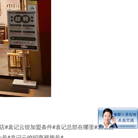
店#袁记云饺加盟条件#袁记总部在哪里#袁记云
号#袁记云饺招商视频号#