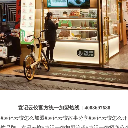
袁记云饺官方统一加盟热线：4008697688
商#袁记云饺怎么加盟#袁记云饺故事分享#袁记云饺怎么开
餐饮品牌，袁记云饺#袁记云饺加盟流程#袁记云饺招商公众