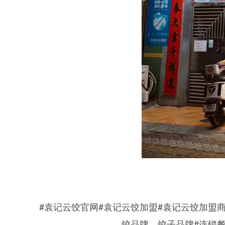
#袁记云饺官网#袁记云饺加盟#袁记云饺加盟
饺品牌，饺子品牌#连锁