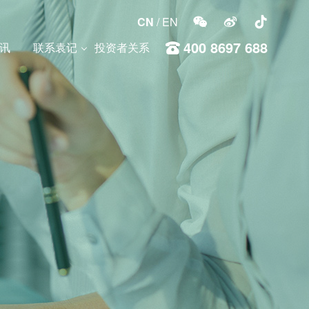
CN
/
EN



400 8697 688
讯
联系袁记
投资者关系
